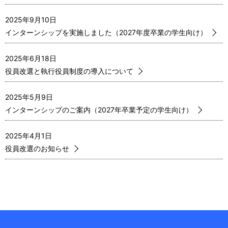
n
v
2025年9月10日
a
インターンシップを実施しました（2027年度卒業の学生向け）
i
v
g
2025年6月18日
i
役員改選と執行役員制度の導入について
a
g
t
2025年5月9日
a
インターンシップのご案内（2027年卒業予定の学生向け）
i
t
o
2025年4月1日
i
n
役員改選のお知らせ
o
n