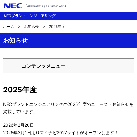
メ
ニ
NECプラントエンジニアリング
ュ
ー
を
ホーム
お知らせ
2025年度
B
ナ
開
く
ビ
r
お知らせ
ゲ
e
ー
a
コンテンツメニュー
シ
L
閉
d
ョ
o
じ
c
ン
2025年度
る
c
r
a
NECプラントエンジニアリングの2025年度のニュース・お知らせを
u
掲載しています。
l
m
N
2026年2月20日
b
2026年3月1日よりマイナビ2027サイトがオープンします！
a