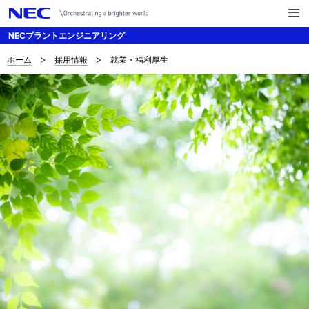
メ
ニ
NECプラントエンジニアリング
ュ
ー
を
ホーム
採用情報
就業・福利厚生
B
ナ
開
く
ビ
r
ゲ
e
ー
a
シ
d
ョ
c
ン
r
u
m
b