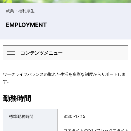
n
就業・福利厚生
a
EMPLOYMENT
v
i
g
コンテンツメニュー
L
a
閉
o
じ
t
ワークライフバランスの取れた生活を多彩な制度からサポートしま
る
c
i
す。
a
o
勤務時間
l
n
N
標準勤務時間
8:30~17:15
a
コアタイムのないフレックスタイム