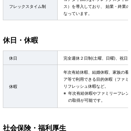
v
フレックスタイム制
ス）を導入しており、 始業・終業
i
なっています。
g
a
休日・休暇
t
i
休日
完全週休２日制(土曜、日曜)、祝日
o
年次有給休暇、結婚休暇、家族の看
n
ア等で利用できる目的休暇（ファミ
リフレッシュ休暇など。
休暇
※
年次有給休暇やファミリーフレン
の取得が可能です。
社会保険・福利厚生