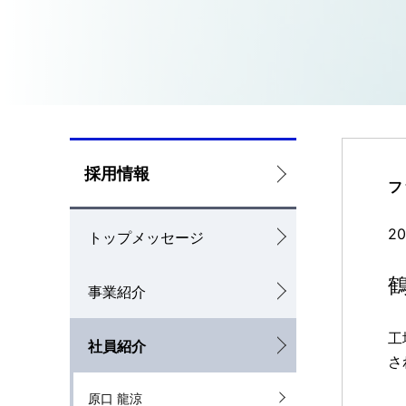
b
n
a
v
L
i
採用情報
フ
o
g
2
トップメッセージ
c
a
a
t
鶴
事業紹介
l
i
工
社員紹介
N
o
さ
a
n
原口 龍涼