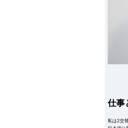
仕事
私は2交