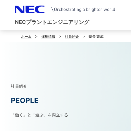
NECプラントエンジニアリング
ホーム
採用情報
社員紹介
鶴長 憲成
B
r
e
a
d
社員紹介
c
PEOPLE
r
「働く」と「遊ぶ」を両立する
u
m