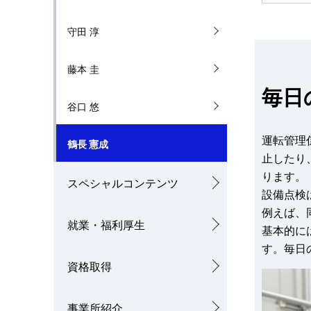
v
守田 淳
i
g
藤本 圭
a
毎日
谷口 悠
t
運転管理
i
鶴長 憲成
止したり
o
ります。
スペシャルコンテンツ
設備点検
n
例えば、
就業・福利厚生
基本的に
す。毎日
資格取得
事業所紹介