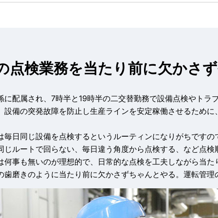
の点検業務を当たり前に欠かさず
係に配属され、7時半と19時半の二交替勤務で設備点検やトラ
、設備の突発故障を防止し生産ラインを安定稼働させるために
は毎日同じ設備を点検するというルーティンになりがちですの
同じルートで回らない、毎日違う角度から点検する、など点検
は何事も無いのが理想的で、日常的な点検を工夫しながら当た
の歯磨きのように当たり前に欠かさずちゃんとやる。運転管理